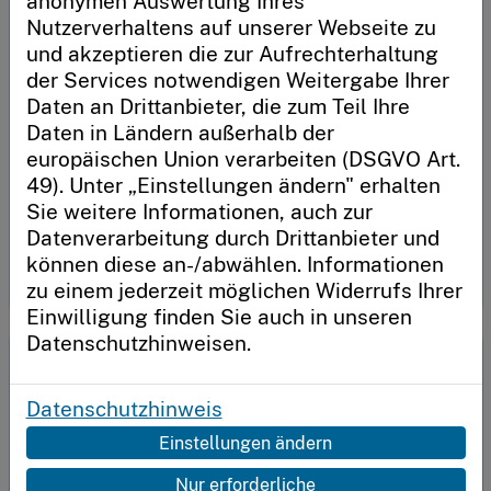
anonymen Auswertung Ihres
notieren Sie sich diesen unbedingt. Im späteren Verlauf
Nutzerverhaltens auf unserer Webseite zu
können Sie sich zudem mit Ihrer Schule verknüpfen.
Anmelden
und akzeptieren die zur Aufrechterhaltung
Code
Code generieren
der Services notwendigen Weitergabe Ihrer
Daten an Drittanbieter, die zum Teil Ihre
Code speichern
Daten in Ländern außerhalb der
Neu hier?
europäischen Union verarbeiten (DSGVO Art.
Sie möchten unser System nutzen, eine Schule
49). Unter „Einstellungen ändern" erhalten
oder einen Schulträger registrieren?
Sie weitere Informationen, auch zur
Datenverarbeitung durch Drittanbieter und
* Vergessen Sie nicht, sich Ihren Code zu notieren. Nutzen Sie
Jetzt loslegen
können diese an-/abwählen. Informationen
alternativ unsere Vorlage, sich via
E-Mail
den Code selbst
zu einem jederzeit möglichen Widerrufs Ihrer
zuzusenden.
Einwilligung finden Sie auch in unseren
Datenschutzhinweisen.
Für Schulen
Registrierte Schulen erhalten einen Schulcode, den die
Datenschutzhinweis
Schulen an ihre Lehrkräfte weitergeben. Damit werden
Einstellungen ändern
die ausgefüllten Fragebögen Ihrer Schule zugeordnet.
Nur erforderliche
E-Mail
Passwort