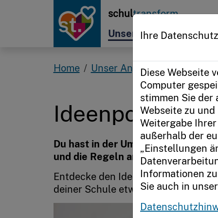
Zur Startseite
schul
transform
Unser Angebot
Im Fo
Ihre Datenschutz
Home
Unser Angebot
Für Schüle
Diese Webseite v
Computer gespeic
stimmen Sie der
Ideenpool beruf
Webseite zu und 
Weitergabe Ihrer 
außerhalb der eu
Du hast in der Umfrage für Schüler
„Einstellungen ä
und die Regeln an deiner Schule fi
Datenverarbeitun
Informationen zu
Entdecke den Ideenpool. Hier findes
Sie auch in unse
deiner Schule etwas zu verändern.
Datenschutzhinw