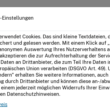
kus
Das Prinzip
-Einstellungen
r:innen
Ideenpool berufliche Schulen
erwendet Cookies. Das sind kleine Textdateien, d
hert und gelesen werden. Mit einem Klick auf „
 anonymen Auswertung Ihres Nutzerverhaltens a
liche Schule
akzeptieren die zur Aufrechterhaltung der Serv
Daten an Drittanbieter, die zum Teil Ihre Daten 
ropäischen Union verarbeiten (DSGVO Art. 49). 
innen und Schüler gezeigt, wie du das Miteina
ndern" erhalten Sie weitere Informationen, auch
ndest.
g durch Drittanbieter und können diese an-/ab
 einem jederzeit möglichen Widerrufs Ihrer Einwi
t du verschiedene Ideen. Damit kannst du helfen
ren Datenschutzhinweisen.
eis