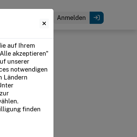
Anmelden
ie auf Ihrem
Alle akzeptieren"
uf unserer
ices notwendigen
in Ländern
Unter
 zur
wählen.
lligung finden