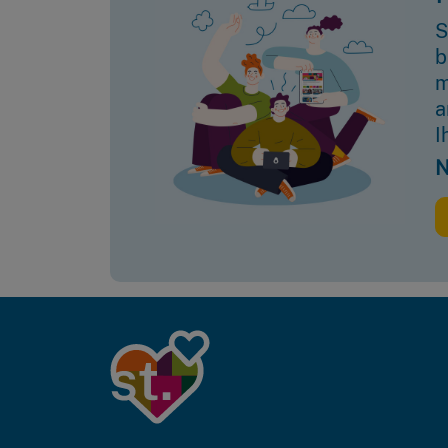
S
b
m
a
I
N