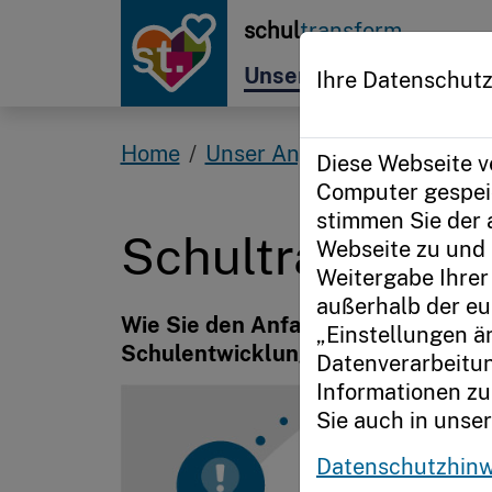
Zur Startseite
schul
transform
Unser Angebot
Im Fo
Ihre Datenschutz
Home
Unser Angebot
Für Schul
Diese Webseite v
Computer gespeic
stimmen Sie der
Schultransform 
Webseite zu und 
Weitergabe Ihrer 
außerhalb der eu
Wie Sie den Anfang machen, um die 
„Einstellungen ä
Schulentwicklungsteam zu nutzen, 
Datenverarbeitun
Informationen zu
Sie auch in unse
Datenschutzhinw