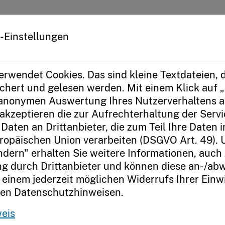
kus
Das Prinzip
-Einstellungen
en
Grundschulen
5 Schritte Anleitung
erwendet Cookies. Das sind kleine Textdateien, d
hert und gelesen werden. Mit einem Klick auf „
 anonymen Auswertung Ihres Nutzerverhaltens a
in 5 Schritten
akzeptieren die zur Aufrechterhaltung der Serv
Daten an Drittanbieter, die zum Teil Ihre Daten 
ropäischen Union verarbeiten (DSGVO Art. 49). 
Plattform schultransform für sich und Ihr
ndern" erhalten Sie weitere Informationen, auch
erfahren Sie hier.
g durch Drittanbieter und können diese an-/ab
 einem jederzeit möglichen Widerrufs Ihrer Einwi
ren Datenschutzhinweisen.
eis