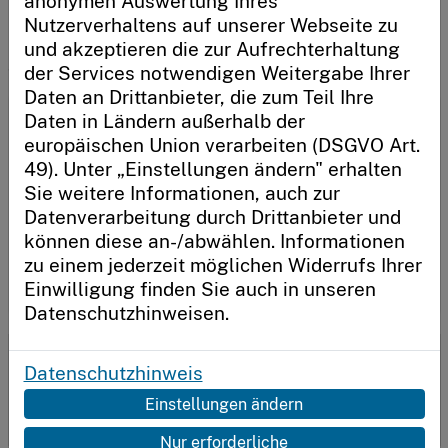
anonymen Auswertung Ihres
Mittelpunkt steht die Frage, wie sich vorhandene Strukturen
Nutzerverhaltens auf unserer Webseite zu
in lernwirksame Umgebungen verwandeln lassen und geben
Anmelden
und akzeptieren die zur Aufrechterhaltung
konkrete Impulse für Schulen, die ohne großen Aufwand
starten möchten.
der Services notwendigen Weitergabe Ihrer
Daten an Drittanbieter, die zum Teil Ihre
Daten in Ländern außerhalb der
Neu hier?
europäischen Union verarbeiten (DSGVO Art.
Sie möchten unser System nutzen, eine Schule
49). Unter „Einstellungen ändern" erhalten
FAQ
oder einen Schulträger registrieren?
Sie weitere Informationen, auch zur
Wie man als Schulleitung die eigene Schule registriert
Datenverarbeitung durch Drittanbieter und
und wie man Kolleginnen und Kollegen zu
Jetzt loslegen
können diese an-/abwählen. Informationen
schultransform einlädt, erfahren Sie hier.
zu einem jederzeit möglichen Widerrufs Ihrer
mehr
Einwilligung finden Sie auch in unseren
Datenschutzhinweisen.
Vimeo Video
Datenschutzhinweis
Sie haben externe Inhalte in den Cookie-Einstellungen
Einstellungen ändern
deaktiviert.
Cookies anpassen
Nur erforderliche