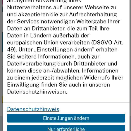
anonymen Auswertung Ihres
1
6
Nutzerverhaltens auf unserer Webseite zu
0
7
Anmelden
und akzeptieren die zur Aufrechterhaltung
Ganzheitlich gedacht, gemeinsam
der Services notwendigen Weitergabe Ihrer
gestaltet
Daten an Drittanbieter, die zum Teil Ihre
Daten in Ländern außerhalb der
Neu hier?
Plattform zur ganzheitlichen
europäischen Union verarbeiten (DSGVO Art.
Schultransformation
Sie möchten unser System nutzen, eine Schule oder
49). Unter „Einstellungen ändern" erhalten
einen Schulträger registrieren?
Sie weitere Informationen, auch zur
Wir unterstützen Schulen und Schulträger bei der
Datenverarbeitung durch Drittanbieter und
gemeinsamen Gestaltung einer ganzheitlichen digitalen
Jetzt loslegen
können diese an-/abwählen. Informationen
Transformation. Starten Sie jetzt Ihre Momentaufnahme,
registrieren Sie Ihre Schule und nutzen Sie unsere
zu einem jederzeit möglichen Widerrufs Ihrer
Handlungsempfehlungen zur erfolgreichen Gestaltung ihres
Einwilligung finden Sie auch in unseren
individuellen Transformationsprozesses.
Datenschutzhinweisen.
Starten
Datenschutzhinweis
Einstellungen ändern
Schnelleinstieg
Nur erforderliche