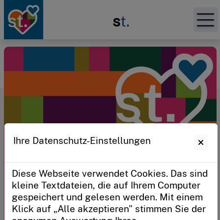
Zur Startseite
s
t.
Unser Angebot
Im Fokus
Das Prinzip
Ihre Datenschutz-Einstellungen
Mein Schultransform
Diese Webseite verwendet Cookies. Das sind
Sie haben bereits einen persönlichen
kleine Textdateien, die auf Ihrem Computer
Zugangscode?
gespeichert und gelesen werden. Mit einem
Sie verwalten eine Schule oder sind ein
3
4
Klick auf „Alle akzeptieren" stimmen Sie der
2
5
Schulträger?