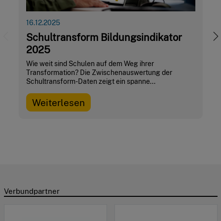
16.12.2025
Schultransform Bildungsindikator
30.
Previous
N
2025
De
2
Wie weit sind Schulen auf dem Weg ihrer
Transformation? Die Zwischenauswertung der
Vom
Schultransform-Daten zeigt ein spanne...
Sch
Sch
Weiterlesen
Sch
W
Verbundpartner